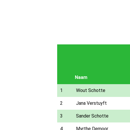
Naam
1
Wout Schotte
2
Jana Verstuyft
3
Sander Schotte
4
Myrthe Demoor