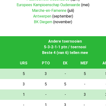
Europees Kampioenschap Oudenaarde
(mei)
Marche-en-Famenne
(juli)
Antwerpen
(september)
BK Diegem
(november)
Andere toernooien
5-3-2-1-1 ptn / toernooi
Beste 4 (van 6) tellen mee
URS
PTO
EK
MEF
A
5
3
-
5
3
5
5
-
1
-
-
3
-
1
3
-