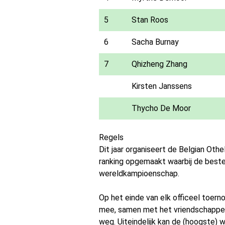
5
Stan Roos
6
Sacha Burnay
7
Qhizheng Zhang
Kirsten Janssens
Thycho De Moor
Regels
Dit jaar organiseert de Belgian Oth
ranking opgemaakt waarbij de beste j
wereldkampioenschap.
Op het einde van elk officeel toernooi
mee, samen met het vriendschappelij
weg. Uiteindelijk kan de (hoogste) w