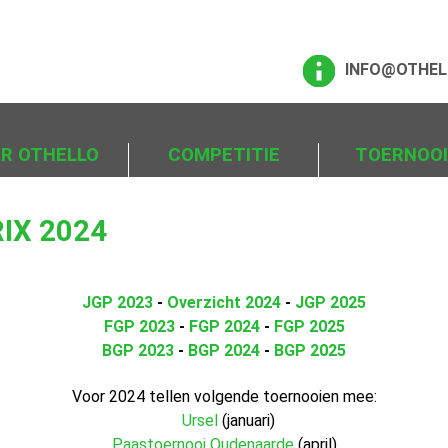
INFO@OTHEL
ER OTHELLO
COMPETITIE
TOERNOO
IX 2024
JGP 2023
-
Overzicht 2024
-
JGP 2025
FGP 2023
-
FGP 2024
-
FGP 2025
BGP 2023
-
BGP 2024
-
BGP 2025
Voor 2024 tellen volgende toernooien mee:
Ursel
(januari)
Paastoernooi Oudenaarde
(april)