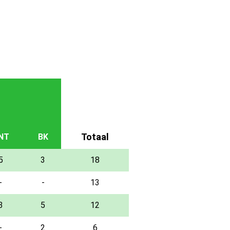
Totaal
NT
BK
5
3
18
-
-
13
3
5
12
-
2
6