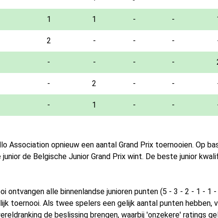
1
1
-
-
2
-
-
-
-
-
-
-
-
2
-
-
-
1
-
-
ello Association opnieuw een aantal Grand Prix toernooien. Op b
unior de Belgische Junior Grand Prix wint. De beste junior kwali
 ontvangen alle binnenlandse junioren punten (5 - 3 - 2 - 1 - 1 - ..
k toernooi. Als twee spelers een gelijk aantal punten hebben, 
ereldranking de beslissing brengen, waarbij 'onzekere' ratings ge