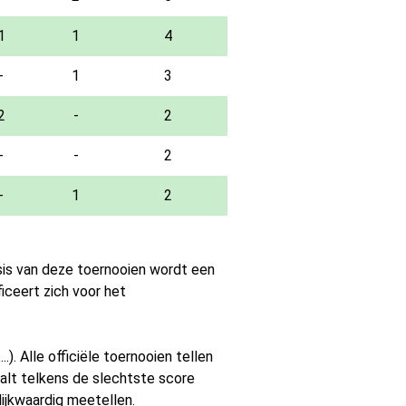
1
1
4
-
1
3
2
-
2
-
-
2
-
1
2
asis van deze toernooien wordt een
ficeert zich voor het
.). Alle officiële toernooien tellen
valt telkens de slechtste score
lijkwaardig meetellen.