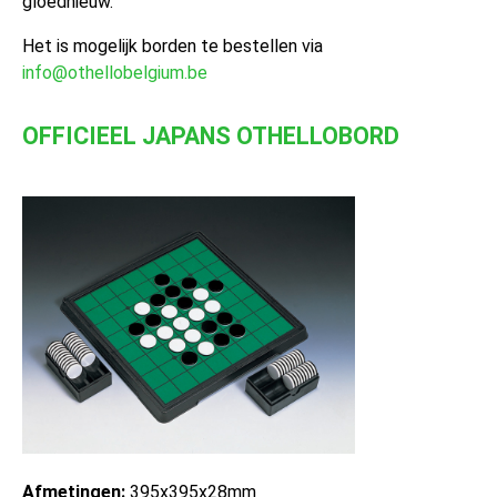
gloednieuw.
Het is mogelijk borden te bestellen via
info@othellobelgium.be
OFFICIEEL JAPANS OTHELLOBORD
Afmetingen:
395x395x28mm