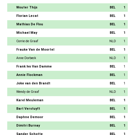
Wouter Thijs
BEL
1
Florian Lecat
BEL
1
Mathias De Flou
BEL
1
Michael May
BEL
1
Corrie de Graaf
NLD
1
Frauke Van de Moortel
BEL
1
Anne Dorbeck
NLD
1
Frank Ivo Van Damme
BEL
1
Annie Flockman
BEL
1
Joke van den Brandt
BEL
1
Wendy de Graaf
NLD
1
Karel Meuleman
BEL
1
Bart Verstuyft
BEL
1
Daphne Demoor
BEL
1
Dimitri Burnay
BEL
1
Sander Schotte
BEL
1