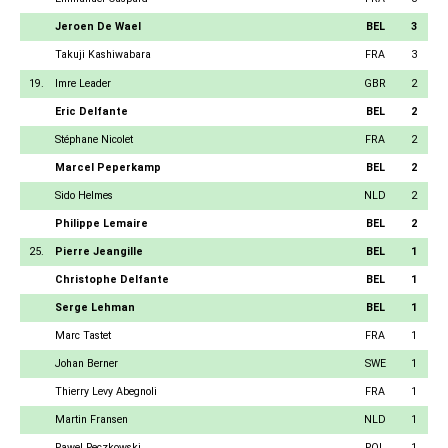
Jeroen De Wael
BEL
3
Takuji Kashiwabara
FRA
3
19.
Imre Leader
GBR
2
Eric Delfante
BEL
2
Stéphane Nicolet
FRA
2
Marcel Peperkamp
BEL
2
Sido Helmes
NLD
2
Philippe Lemaire
BEL
2
25.
Pierre Jeangille
BEL
1
Christophe Delfante
BEL
1
Serge Lehman
BEL
1
Marc Tastet
FRA
1
Johan Berner
SWE
1
Thierry Levy Abegnoli
FRA
1
Martin Fransen
NLD
1
Pawel Peczkowski
POL
1