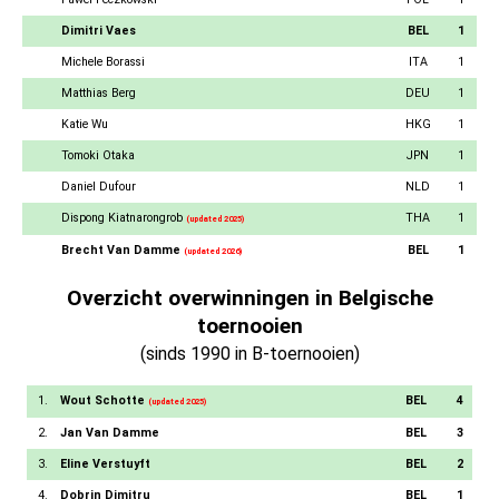
Dimitri Vaes
BEL
1
Michele Borassi
ITA
1
Matthias Berg
DEU
1
Katie Wu
HKG
1
Tomoki Otaka
JPN
1
Daniel Dufour
NLD
1
Dispong Kiatnarongrob
THA
1
(updated 2025)
Brecht Van Damme
BEL
1
(updated 2026)
Overzicht overwinningen in Belgische
toernooien
(sinds 1990 in B-toernooien)
1.
Wout Schotte
BEL
4
(updated 2025)
2.
Jan Van Damme
BEL
3
3.
Eline Verstuyft
BEL
2
4.
Dobrin Dimitru
BEL
1