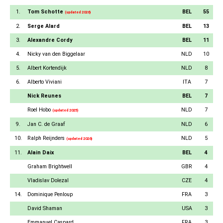
1.
Tom Schotte
BEL
55
(updated 2026)
2.
Serge Alard
BEL
13
3.
Alexandre Cordy
BEL
11
4.
Nicky van den Biggelaar
NLD
10
5.
Albert Kortendijk
NLD
8
6.
Alberto Viviani
ITA
7
Nick Reunes
BEL
7
Roel Hobo
NLD
7
(updated 2025)
9.
Jan C. de Graaf
NLD
6
10.
Ralph Reijnders
NLD
5
(updated 2026)
11.
Alain Daix
BEL
4
Graham Brightwell
GBR
4
Vladislav Dolezal
CZE
4
14.
Dominique Penloup
FRA
3
David Shaman
USA
3
Emmanuel Caspard
FRA
3