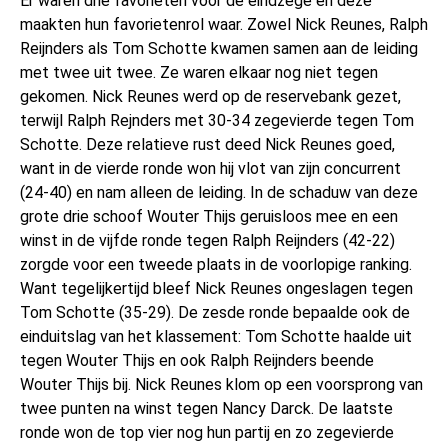
Er waren drie favorieten voor de eindzege en deze
maakten hun favorietenrol waar. Zowel Nick Reunes, Ralph
Reijnders als Tom Schotte kwamen samen aan de leiding
met twee uit twee. Ze waren elkaar nog niet tegen
gekomen. Nick Reunes werd op de reservebank gezet,
terwijl Ralph Rejnders met 30-34 zegevierde tegen Tom
Schotte. Deze relatieve rust deed Nick Reunes goed,
want in de vierde ronde won hij vlot van zijn concurrent
(24-40) en nam alleen de leiding. In de schaduw van deze
grote drie schoof Wouter Thijs geruisloos mee en een
winst in de vijfde ronde tegen Ralph Reijnders (42-22)
zorgde voor een tweede plaats in de voorlopige ranking.
Want tegelijkertijd bleef Nick Reunes ongeslagen tegen
Tom Schotte (35-29). De zesde ronde bepaalde ook de
einduitslag van het klassement: Tom Schotte haalde uit
tegen Wouter Thijs en ook Ralph Reijnders beende
Wouter Thijs bij. Nick Reunes klom op een voorsprong van
twee punten na winst tegen Nancy Darck. De laatste
ronde won de top vier nog hun partij en zo zegevierde