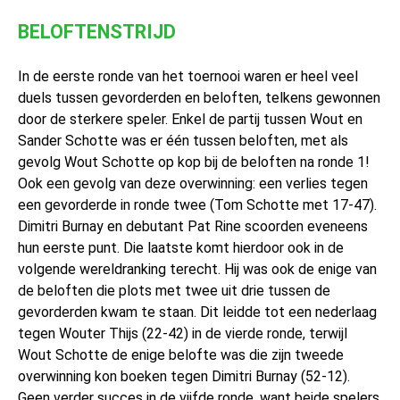
BELOFTENSTRIJD
In de eerste ronde van het toernooi waren er heel veel
duels tussen gevorderden en beloften, telkens gewonnen
door de sterkere speler. Enkel de partij tussen Wout en
Sander Schotte was er één tussen beloften, met als
gevolg Wout Schotte op kop bij de beloften na ronde 1!
Ook een gevolg van deze overwinning: een verlies tegen
een gevorderde in ronde twee (Tom Schotte met 17-47).
Dimitri Burnay en debutant Pat Rine scoorden eveneens
hun eerste punt. Die laatste komt hierdoor ook in de
volgende wereldranking terecht. Hij was ook de enige van
de beloften die plots met twee uit drie tussen de
gevorderden kwam te staan. Dit leidde tot een nederlaag
tegen Wouter Thijs (22-42) in de vierde ronde, terwijl
Wout Schotte de enige belofte was die zijn tweede
overwinning kon boeken tegen Dimitri Burnay (52-12).
Geen verder succes in de vijfde ronde, want beide spelers