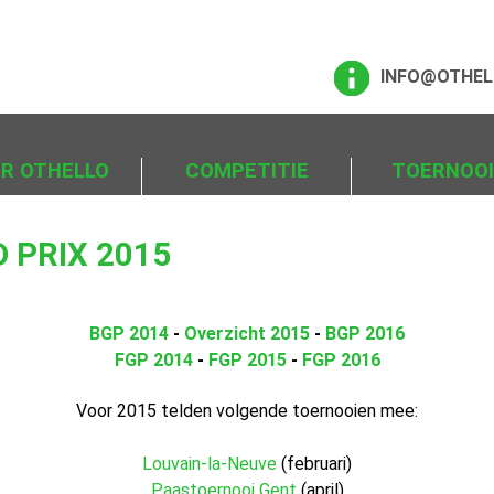
INFO@OTHEL
ER OTHELLO
COMPETITIE
TOERNOO
 PRIX 2015
BGP 2014
-
Overzicht 2015
-
BGP 2016
FGP 2014
-
FGP 2015
-
FGP 2016
Voor 2015 telden volgende toernooien mee:
Louvain-la-Neuve
(februari)
Paastoernooi Gent
(april)