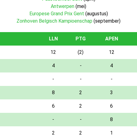
Antwerpen
(mei)
Europese Grand Prix Gent
(augustus)
Zonhoven Belgisch Kampioenschap
(september)
LLN
PTG
APEN
12
(2)
12
4
-
4
-
-
-
8
2
3
6
2
6
-
-
8
2
2
1