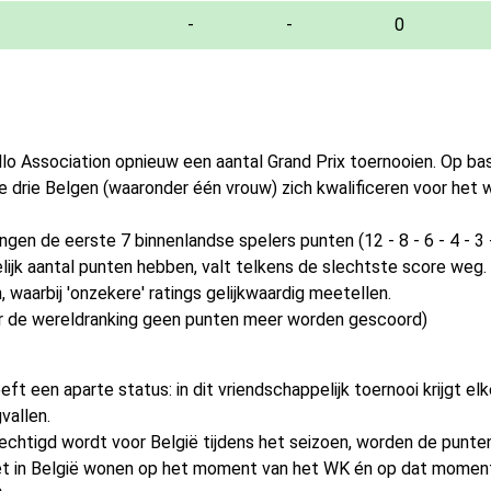
-
-
0
ello Association opnieuw een aantal Grand Prix toernooien. Op b
e drie Belgen (waaronder één vrouw) zich kwalificeren voor het
gen de eerste 7 binnenlandse spelers punten (12 - 8 - 6 - 4 - 3 
lijk aantal punten hebben, valt telkens de slechtste score weg. 
 waarbij 'onzekere' ratings gelijkwaardig meetellen.
r de wereldranking geen punten meer worden gescoord)
ft een aparte status: in dit vriendschappelijk toernooi krijgt e
vallen.
echtigd wordt voor België tijdens het seizoen, worden de punt
oet in België wonen op het moment van het WK én op dat momen