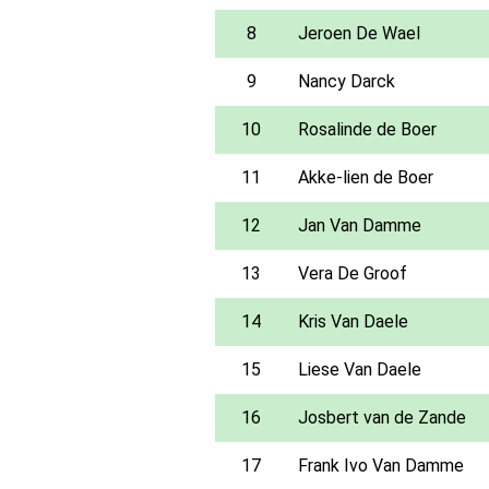
8
Jeroen De Wael
9
Nancy Darck
10
Rosalinde de Boer
11
Akke-lien de Boer
12
Jan Van Damme
13
Vera De Groof
14
Kris Van Daele
15
Liese Van Daele
16
Josbert van de Zande
17
Frank Ivo Van Damme