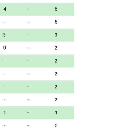
4
-
6
-
-
5
3
-
3
0
-
2
-
-
2
-
-
2
-
-
2
-
-
2
1
-
1
-
-
0