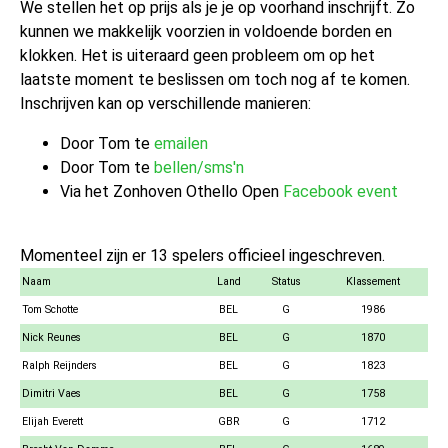
We stellen het op prijs als je je op voorhand inschrijft. Zo
kunnen we makkelijk voorzien in voldoende borden en
klokken. Het is uiteraard geen probleem om op het
laatste moment te beslissen om toch nog af te komen.
Inschrijven kan op verschillende manieren:
Door Tom te
emailen
Door Tom te
bellen/sms'n
Via het Zonhoven Othello Open
Facebook event
Momenteel zijn er 13 spelers officieel ingeschreven.
Naam
Land
Status
Klassement
Tom Schotte
BEL
G
1986
Nick Reunes
BEL
G
1870
Ralph Reijnders
BEL
G
1823
Dimitri Vaes
BEL
G
1758
Elijah Everett
GBR
G
1712