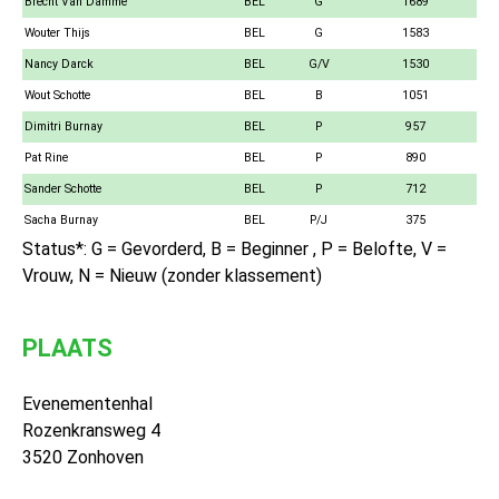
Brecht Van Damme
BEL
G
1689
Wouter Thijs
BEL
G
1583
Nancy Darck
BEL
G/V
1530
Wout Schotte
BEL
B
1051
Dimitri Burnay
BEL
P
957
Pat Rine
BEL
P
890
Sander Schotte
BEL
P
712
Sacha Burnay
BEL
P/J
375
Status*: G = Gevorderd, B = Beginner , P = Belofte, V =
Vrouw, N = Nieuw (zonder klassement)
PLAATS
Evenementenhal
Rozenkransweg 4
3520 Zonhoven