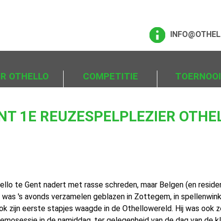
INFO@OTHEL
ER OTHELLO
COMPETITIE
TOERNOO
NT 1E REUZESPELPLEZIER OTHE
lo te Gent nadert met rasse schreden, maar Belgen (en reside
t was 's avonds verzamelen geblazen in Zottegem, in spellenwin
 zijn eerste stapjes waagde in de Othellowereld. Hij was ook zo
n demosessie in de namiddag, ter gelegenheid van de dag van de 