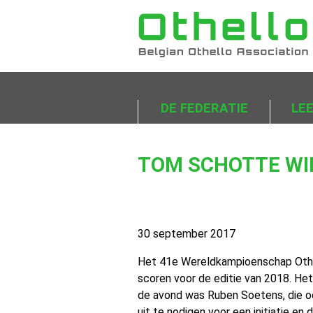
DE FEDERATIE
LE
TOM SCHOTTE WI
30 september 2017
Het 41e Wereldkampioenschap Othel
scoren voor de editie van 2018. He
de avond was Ruben Soetens, die ook
uit te nodigen voor een initiatie e