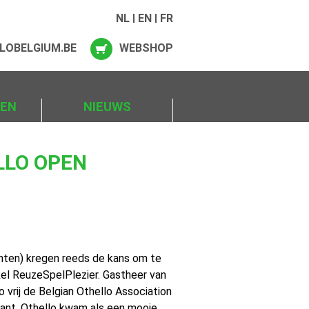
NL
EN
FR
LOBELGIUM.BE
WEBSHOP
IEN
NIEUWS
LLO OPEN
nten) kregen reeds de kans om te
kel ReuzeSpelPlezier. Gastheer van
 vrij de Belgian Othello Association
klant. Othello kwam als een mooie