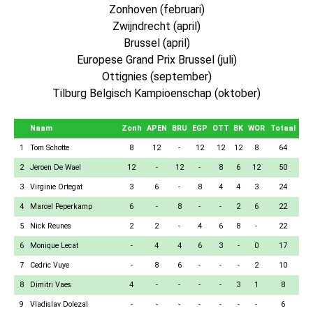
Zonhoven (februari)
Zwijndrecht (april)
Brussel (april)
Europese Grand Prix Brussel (juli)
Ottignies (september)
Tilburg Belgisch Kampioenschap (oktober)
Naam
Zonh
APEN
BRU
EGP
OTT
BK
WOR
Totaal
1
Tom Schotte
8
12
-
12
12
12
8
64
2
Jeroen De Wael
12
-
12
-
8
6
12
50
3
Virginie Ortegat
3
6
-
8
4
4
3
24
4
Marcel Peperkamp
6
-
8
-
-
2
6
22
5
Nick Reunes
2
2
-
4
6
8
-
22
6
Monique Lecat
-
4
4
6
3
-
0
17
7
Cedric Vuye
-
8
6
-
-
-
2
10
8
Dimitri Vaes
4
-
-
-
-
3
1
8
9
Vladislav Dolezal
-
-
-
-
-
-
-
6