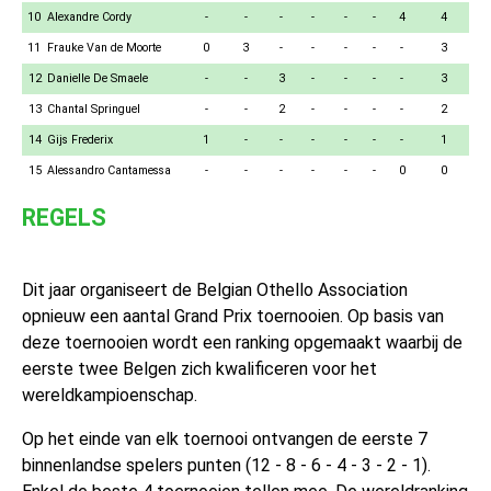
10
Alexandre Cordy
-
-
-
-
-
-
4
4
11
Frauke Van de Moorte
0
3
-
-
-
-
-
3
12
Danielle De Smaele
-
-
3
-
-
-
-
3
13
Chantal Springuel
-
-
2
-
-
-
-
2
14
Gijs Frederix
1
-
-
-
-
-
-
1
15
Alessandro Cantamessa
-
-
-
-
-
-
0
0
REGELS
Dit jaar organiseert de Belgian Othello Association
opnieuw een aantal Grand Prix toernooien. Op basis van
deze toernooien wordt een ranking opgemaakt waarbij de
eerste twee Belgen zich kwalificeren voor het
wereldkampioenschap.
Op het einde van elk toernooi ontvangen de eerste 7
binnenlandse spelers punten (12 - 8 - 6 - 4 - 3 - 2 - 1).