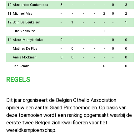
10
Alessandro Cantamessa
3
-
-
-
-
0
3
11
Michael May
-
-
-
-
2
0
2
12
Stijn De Beukelaer
-
1
-
-
-
-
1
Tine Vanhoutte
-
-
-
-
1
-
1
14
Alexei Mamytchinko
0
-
-
-
-
0
0
Mathias De Flou
-
0
-
-
-
0
0
Annie Flockman
0
0
-
-
-
-
0
Jan Remue
-
-
-
-
0
-
0
REGELS
Dit jaar organiseert de Belgian Othello Association
opnieuw een aantal Grand Prix toernooien. Op basis van
deze toernooien wordt een ranking opgemaakt waarbij de
eerste twee Belgen zich kwalificeren voor het
wereldkampioenschap.