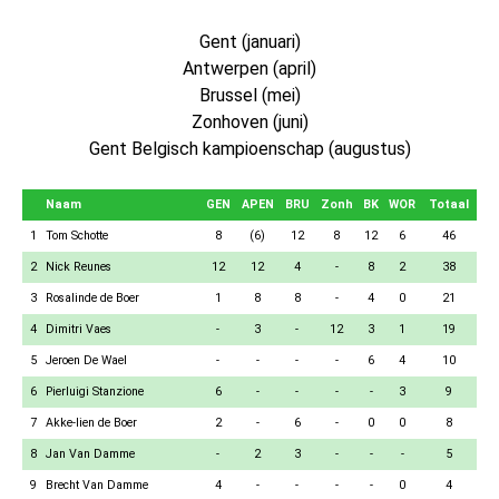
Gent (januari)
Antwerpen (april)
Brussel (mei)
Zonhoven (juni)
Gent Belgisch kampioenschap (augustus)
Naam
GEN
APEN
BRU
Zonh
BK
WOR
Totaal
1
Tom Schotte
8
(6)
12
8
12
6
46
2
Nick Reunes
12
12
4
-
8
2
38
3
Rosalinde de Boer
1
8
8
-
4
0
21
4
Dimitri Vaes
-
3
-
12
3
1
19
5
Jeroen De Wael
-
-
-
-
6
4
10
6
Pierluigi Stanzione
6
-
-
-
-
3
9
7
Akke-lien de Boer
2
-
6
-
0
0
8
8
Jan Van Damme
-
2
3
-
-
-
5
9
Brecht Van Damme
4
-
-
-
-
0
4